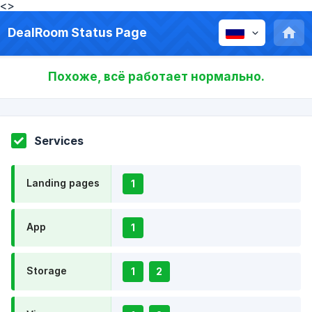
<>
DealRoom Status Page
Похоже, всё работает нормально.
Services
Landing pages
1
App
1
Storage
1
2